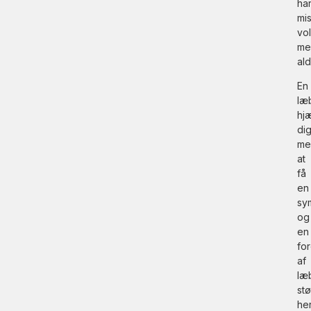
ha
mis
vo
me
al
En
læ
hj
di
me
at
få
en
sy
og
en
fo
af
læ
stø
he