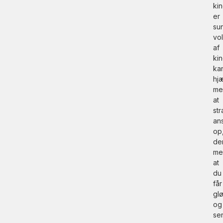
ki
er
su
vo
af
ki
ka
hj
me
at
st
ans
op
de
me
at
du
får
gl
og
se