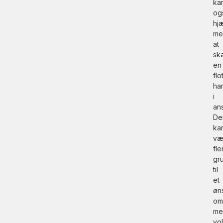
ka
og
hj
me
at
sk
en
flo
ha
i
ans
De
ka
væ
fle
gr
til
et
øn
om
me
vo