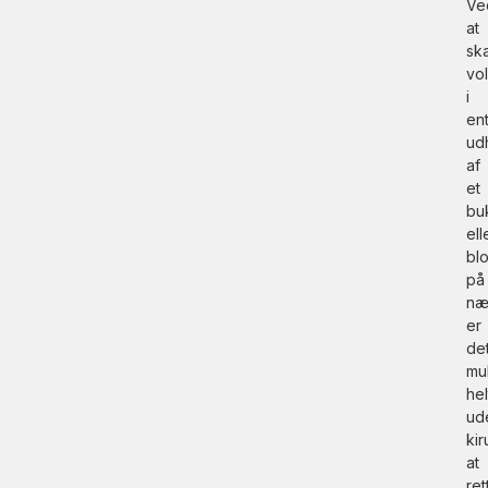
Ve
at
sk
vo
i
en
ud
af
et
bu
ell
blo
på
næ
er
de
mul
hel
ud
kir
at
ret