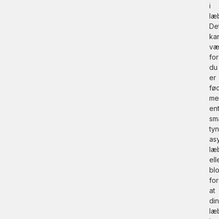
i
læ
De
ka
væ
for
du
er
fø
me
en
sma
ty
as
læ
ell
blo
for
at
di
læ