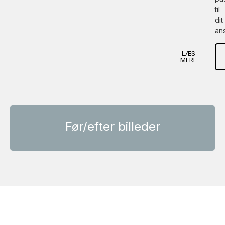
til
dit
ans
LÆS
MERE
Før/efter billeder