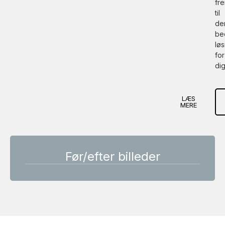
fr
til
de
be
lø
for
dig
LÆS
MERE
Før/efter billeder