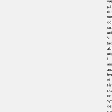
væ
på
de
nat
og
di
udt
Vi
ta
alt
ud
i
ans
an
hv
vi
får
sk
en
sy
de
pa