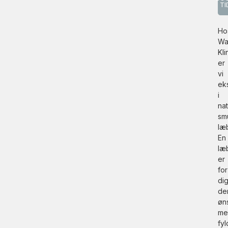
TI
Ho
Wa
Kli
er
vi
ek
i
nat
sm
læ
En
læ
er
for
di
de
øn
me
fy