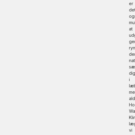
er
de
og
mul
at
ud
ge
ry
de
nat
sæ
di
i
læ
me
al
Ho
Wa
Kli
læ
vi