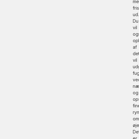
me
fri
ud.
Du
vil
og
op
af
de
vil
ud
fu
ve
næ
og
op
fin
ry
om
øj
De
er