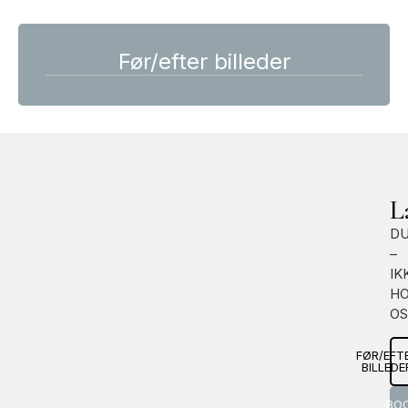
Før/efter billeder
L
DU
–
IK
H
OS
FØR/EFT
BILLEDE
BO