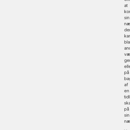
at
ko
sin
næ
de
ka
bl
an
væ
ge
ell
på
ba
af
en
tid
sk
på
sin
næ