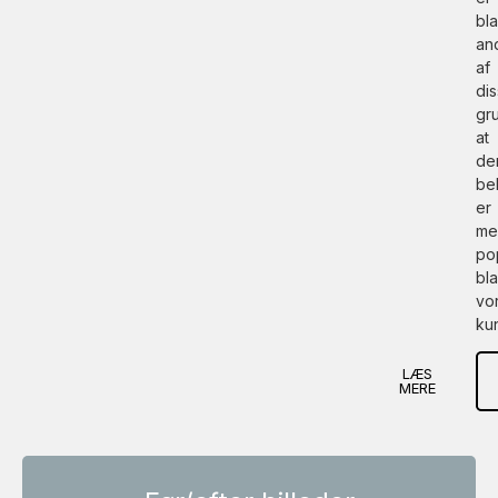
bl
an
af
di
gr
at
de
be
er
me
po
bl
vo
ku
LÆS
MERE