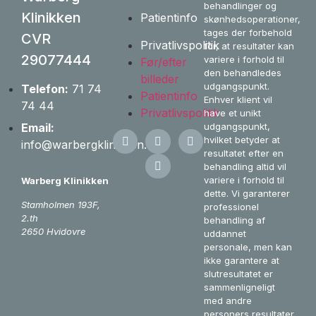
behandlinger og
Klinikken
Patientinfo
skønhedsoperationer,
tages der forbehold
CVR
Privatlivspolitik
for, at resultater kan
29077444
variere i forhold til
Før/efter
den behandledes
billeder
udgangspunkt.
Telefon:
71 74
Patientinfo
Enhver klient vil
74 44
Privatlivspolitik
have et unikt
udgangspunkt,
Email:
hvilket betyder at
info@warbergklinikken.dk
resultatet efter en
behandling altid vil
variere i forhold til
Warberg Klinikken
dette. Vi garanterer
Stamholmen 193F,
professionel
2.th
behandling af
2650 Hvidovre
uddannet
personale, men kan
ikke garantere at
slutresultatet er
sammenligneligt
med andre
personers resultater