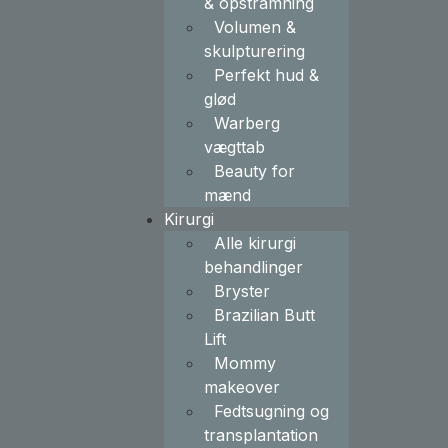
& opstramning
Volumen &
skulpturering
Perfekt hud &
glød
Warberg
vægttab
Beauty for
mænd
Kirurgi
Alle kirurgi
behandlinger
Bryster
Brazilian Butt
Lift
Mommy
makeover
Fedtsugning og
transplantation