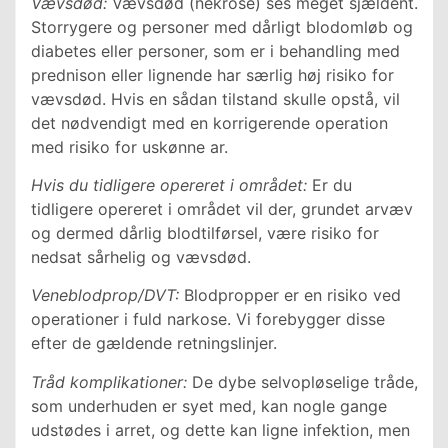
Vævsdød:
Vævsdød (nekrose) ses meget sjældent.
Storrygere og personer med dårligt blodomløb og
diabetes eller personer, som er i behandling med
prednison eller lignende har særlig høj risiko for
vævsdød. Hvis en sådan tilstand skulle opstå, vil
det nødvendigt med en korrigerende operation
med risiko for uskønne ar.
Hvis du tidligere opereret i området:
Er du
tidligere opereret i området vil der, grundet arvæv
og dermed dårlig blodtilførsel, være risiko for
nedsat sårhelig og vævsdød.
Veneblodprop/DVT:
Blodpropper er en risiko ved
operationer i fuld narkose. Vi forebygger disse
efter de gældende retningslinjer.
Tråd komplikationer:
De dybe selvopløselige tråde,
som underhuden er syet med, kan nogle gange
udstødes i arret, og dette kan ligne infektion, men