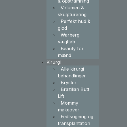
& opstramning
Volumen &
skulpturering
Perfekt hud &
glød
Warberg
vægttab
Beauty for
mænd
Kirurgi
Alle kirurgi
behandlinger
Bryster
Brazilian Butt
Lift
Mommy
makeover
Fedtsugning og
transplantation