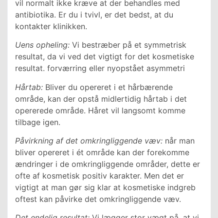
vil normalt ikke kræve at der behandles med
antibiotika. Er du i tvivl, er det bedst, at du
kontakter klinikken.
Uens opheling:
Vi bestræber på et symmetrisk
resultat, da vi ved det vigtigt for det kosmetiske
resultat. forværring eller nyopstået asymmetri
Hårtab:
Bliver du opereret i et hårbærende
område, kan der opstå midlertidig hårtab i det
opererede område. Håret vil langsomt komme
tilbage igen.
Påvirkning af det omkringliggende væv:
når man
bliver opereret i ét område kan der forekomme
ændringer i de omkringliggende områder, dette er
ofte af kosmetisk positiv karakter. Men det er
vigtigt at man gør sig klar at kosmetiske indgreb
oftest kan påvirke det omkringliggende væv.
Det endelig resultat:
Vi lægger stor vægt på, at vi