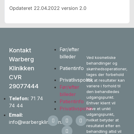
Opdateret 22.04.2022 version 2.0
Før/efter
Kontakt
billeder
Ved kosmetiske
Warberg
behandlinger og
Klinikken
Patientinfo
skønhedsoperationer,
tages der forbehold
CVR
Privatlivspolitik
for, at resultater kan
29077444
variere i forhold til
Før/efter
den behandledes
billeder
udgangspunkt.
Telefon:
71 74
Patientinfo
Enhver klient vil
74 44
Privatlivspolitik
have et unikt
udgangspunkt,
Email:
hvilket betyder at
info@warbergklinikken.dk
resultatet efter en
behandling altid vil