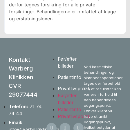
derfor tegnes forsikring for alle private
forsikringer. Behandlingerne er omfattet af klage
og erstatningsloven.
Før/efter
Kontakt
billeder
Ved kosmetiske
Warberg
behandlinger og
Klinikken
Patientinfo
skønhedsoperationer,
tages der forbehold
CVR
Privatlivspolitik
for, at resultater kan
29077444
variere i forhold til
Før/efter
den behandledes
billeder
udgangspunkt.
Telefon:
71 74
Patientinfo
Enhver klient vil
74 44
Privatlivspolitik
have et unikt
udgangspunkt,
Email:
hvilket betyder at
info@warbergklinikken.dk