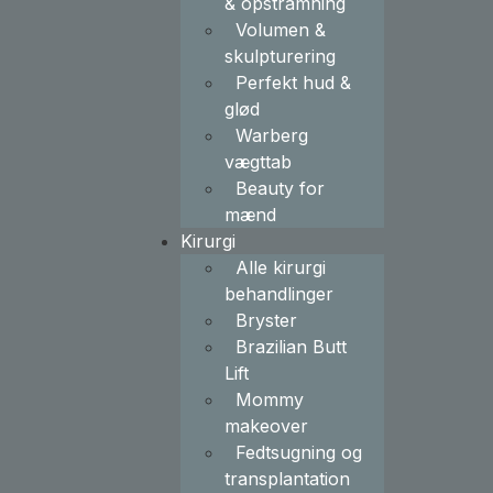
& opstramning
Volumen &
skulpturering
Perfekt hud &
glød
Warberg
vægttab
Beauty for
mænd
Kirurgi
Alle kirurgi
behandlinger
Bryster
Brazilian Butt
Lift
Mommy
makeover
Fedtsugning og
transplantation