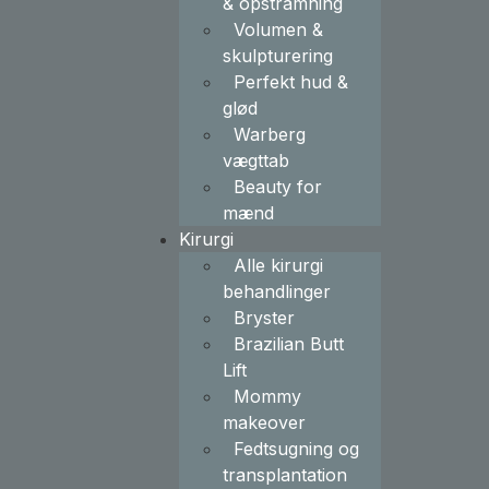
& opstramning
Volumen &
skulpturering
Perfekt hud &
glød
Warberg
vægttab
Beauty for
mænd
Kirurgi
Alle kirurgi
behandlinger
Bryster
Brazilian Butt
Lift
Mommy
makeover
Fedtsugning og
transplantation