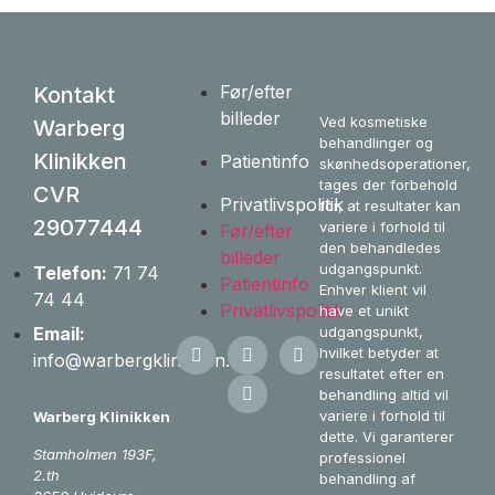
Før/efter
Kontakt
billeder
Ved kosmetiske
Warberg
behandlinger og
Klinikken
Patientinfo
skønhedsoperationer,
tages der forbehold
CVR
Privatlivspolitik
for, at resultater kan
29077444
variere i forhold til
Før/efter
den behandledes
billeder
udgangspunkt.
Telefon:
71 74
Patientinfo
Enhver klient vil
74 44
Privatlivspolitik
have et unikt
udgangspunkt,
Email:
hvilket betyder at
info@warbergklinikken.dk
resultatet efter en
behandling altid vil
variere i forhold til
Warberg Klinikken
dette. Vi garanterer
Stamholmen 193F,
professionel
2.th
behandling af